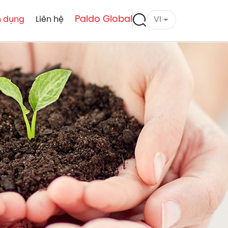
Paldo Global
n dụng
Liên hệ
VI