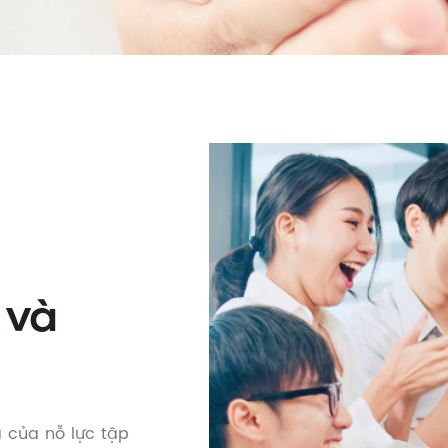
 và
ả của nỗ lực tập