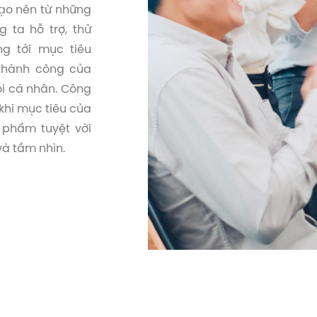
tạo nên từ những
 ta hỗ trợ, thử
g tới mục tiêu
 thành công của
i cá nhân. Công
khi mục tiêu của
 phẩm tuyệt vời
và tầm nhìn.