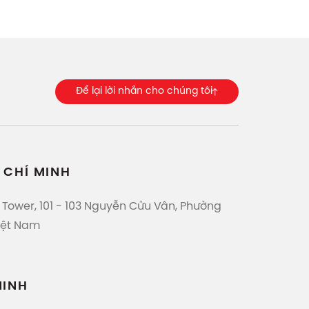
Để lại lời nhắn cho chúng tôi
 CHÍ MINH
 Tower, 101 - 103 Nguyễn Cửu Vân, Phường
Việt Nam
NINH