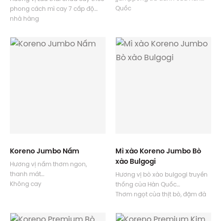
Quốc
phong cách mì cay 7 cấp độ
Đậm đà hương vị hải sản với
nhà hàng
mực, cua, ngao, tôm...
Gói topping phong phú
Vị cay nồng, kích thích mọi giác
Độ cay tương đương cấp độ 1
quan khi thưởng thức
nhà hàng
Koreno Jumbo Nấm
Mì xào Koreno Jumbo Bò
xào Bulgogi
Hương vị nấm thơm ngon,
thanh mát
Hương vị bò xào bulgogi truyền
Không cay
thống của Hàn Quốc
Có thể dùng để ăn chay
Thơm ngọt của thịt bò, đậm đà
của nước tương, nồng nàn từ
tiêu và ớt