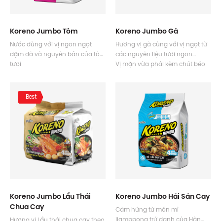
Koreno Jumbo Tôm
Koreno Jumbo Gà
Nước dùng với vị ngon ngọt
Hương vị gà cùng với vị ngọt từ
đậm đà và nguyên bản của tôm
các nguyên liệu tươi ngon
tươi
Vị mặn vừa phải kèm chút béo
Độ cay tê nhẹ phù hợp với nhiều
nhẹ
người
Không cay phù hợp với cả trẻ
em
Best
Koreno Jumbo Lẩu Thái
Koreno Jumbo Hải Sản Cay
Chua Cay
Cảm hứng từ món mì
jjamppong trứ danh của Hàn
Hương vị Lẩu thái chua cay theo