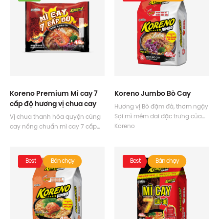
Koreno Premium Mì cay 7
Koreno Jumbo Bò Cay
cấp độ hương vị chua cay
Hương vị Bò đậm đà, thơm ngậy
Sợi mì mềm dai đặc trưng của
Vị chua thanh hòa quyện cùng
Koreno
cay nồng chuẩn mì cay 7 cấp
Cay nồng kích thích vị giác
độ nhà hàng
Sợi mì Koreno dai ngon đặc
trưng
Best
Bán chạy
Best
Bán chạy
Gói ớt tùy chỉnh độ cay – từ nhẹ
đến bùng cháy