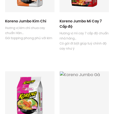
Koreno Jumbo Kim Chi
Koreno Jumbo Mì Cay 7
Cấp độ
Hương vị kim chi chua cay
chuẩn Hàn
Hương vị mì cay 7 cấp độ chuẩn
Gói topping phong phú với kim
nhà hàng
chi sấy
Có gói ớt bột giúp tuỳ chỉnh độ
Độ cay tê nhẹ phù hợp với nhiều
cay như ý
người