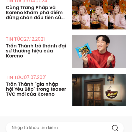
TIN TỨC
19.04.2024
Cùng Trang Pháp và
Koreno khám phá điểm
dừng chân đầu tiên của
“Toạ độ mì ngon”
TIN TỨC
27.12.2021
Trấn Thành trở thành đại
sứ thương hiệu của
Koreno
TIN TỨC
07.07.2021
Trấn Thành "gia nhập
hội Yêu Bếp" trong teaser
TVC mới của Koreno