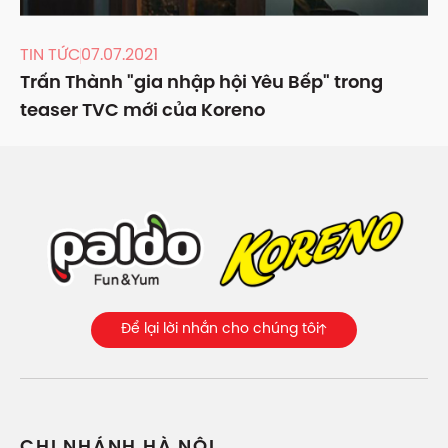
TIN TỨC
07.07.2021
Trấn Thành "gia nhập hội Yêu Bếp" trong
teaser TVC mới của Koreno
Để lại lời nhắn cho chúng tôi
CHI NHÁNH HÀ NỘI